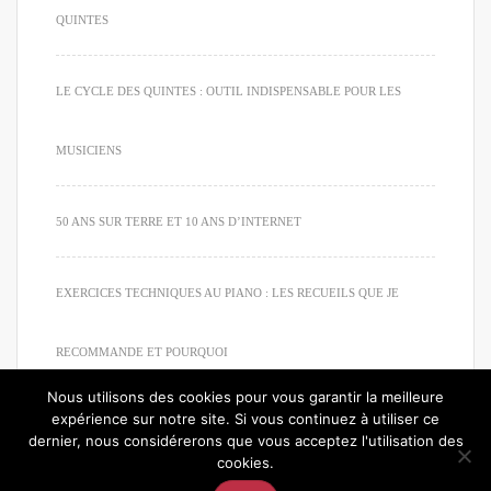
QUINTES
LE CYCLE DES QUINTES : OUTIL INDISPENSABLE POUR LES
MUSICIENS
50 ANS SUR TERRE ET 10 ANS D’INTERNET
EXERCICES TECHNIQUES AU PIANO : LES RECUEILS QUE JE
RECOMMANDE ET POURQUOI
Nous utilisons des cookies pour vous garantir la meilleure
expérience sur notre site. Si vous continuez à utiliser ce
dernier, nous considérerons que vous acceptez l'utilisation des
cookies.
© 2020. Tous droits réservés. Apprendre à jouer du piano