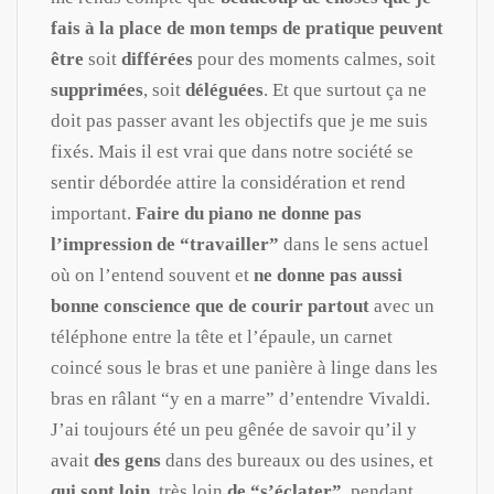
fais à la place de mon temps de pratique peuvent
être
soit
différées
pour des moments calmes, soit
supprimées
, soit
déléguées
. Et que surtout ça ne
doit pas passer avant les objectifs que je me suis
fixés. Mais il est vrai que dans notre société se
sentir débordée attire la considération et rend
important.
Faire du piano ne donne pas
l’impression de “travailler”
dans le sens actuel
où on l’entend souvent et
ne donne pas aussi
bonne conscience que de courir partout
avec un
téléphone entre la tête et l’épaule, un carnet
coincé sous le bras et une panière à linge dans les
bras en râlant “y en a marre” d’entendre Vivaldi.
J’ai toujours été un peu gênée de savoir qu’il y
avait
des gens
dans des bureaux ou des usines, et
qui sont loin
, très loin
de “s’éclater”,
pendant