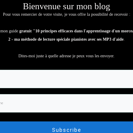
Bienvenue sur mon blog
Pour vous remercier de votre visite, je vous offre la possibilité de recevoir :
 mon guide
gratuit "10 principes efficaces dans l'apprentissage d'un morc
2 - ma méthode de lecture spéciale pianistes avec ses MP3 d'aide
.
r lu cet article !
Dites-moi juste à quelle adresse je peux vous les envoyer.
us offre la possibilité de recevoir :
fficaces dans l'apprentissage d'un morceau"
.
e notes
spéciale pianistes
avec MP3
.
 adresse je peux vous les envoyer.
Subscribe