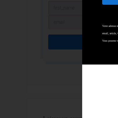
Votre adresse 
email, article,
Vous pourrez v
S