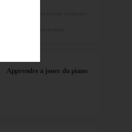
EXERCICES TECHNIQUES AU PIANO : LES RECUEILS
QUE JE RECOMMANDE ET POURQUOI
Apprendre à jouer du piano