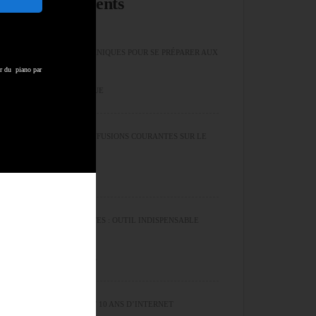
Articles récents
LES EXERCICES TECHNIQUES POUR SE PRÉPARER AUX
er du piano par
ALÉAS DE LA MUSIQUE
LES ERREURS ET CONFUSIONS COURANTES SUR LE
CYCLE DES QUINTES
LE CYCLE DES QUINTES : OUTIL INDISPENSABLE
POUR LES MUSICIENS
50 ANS SUR TERRE ET 10 ANS D’INTERNET