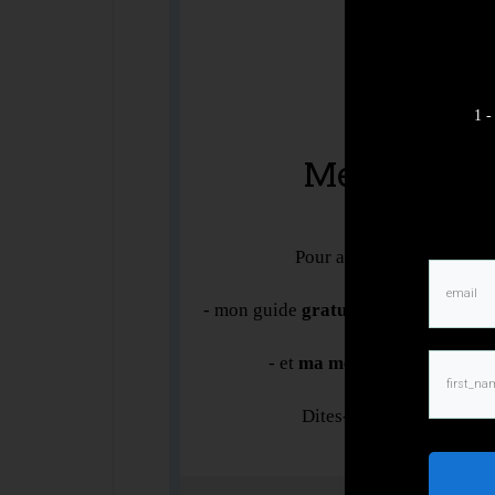
1 -
Merci d'avoi
Pour aller plus loin, je vo
- mon guide
gratuit "10 principes e
- et
ma méthode de lecture d
Dites-moi juste à quelle