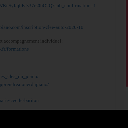
9WKeSyfajhE-337rs0bO2Q?sub_confirmation=1
-piano.com/inscription-clee-auto-2020-10
 et accompagnement individuel :
.fr/formations
les_cles_du_piano/
pprendreajouerdupiano/
arie-cecile-baritou