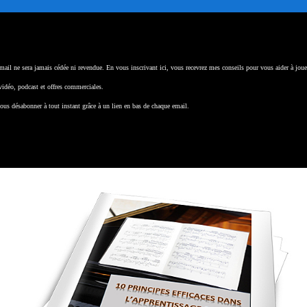
email ne sera jamais cédée ni revendue. En vous inscrivant ici, vous recevrez mes conseils pour vous aider à jou
 vidéo, podcast et offres commerciales.
ous désabonner à tout instant grâce à un lien en bas de chaque email.
ubscribe
Facebook
Twitter
Pinterest