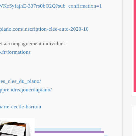
9WKeSyfajhE-337rs0bO2Q?sub_confirmation=1
-piano.com/inscription-clee-auto-2020-10
 et accompagnement individuel :
.fr/formations
les_cles_du_piano/
pprendreajouerdupiano/
arie-cecile-baritou