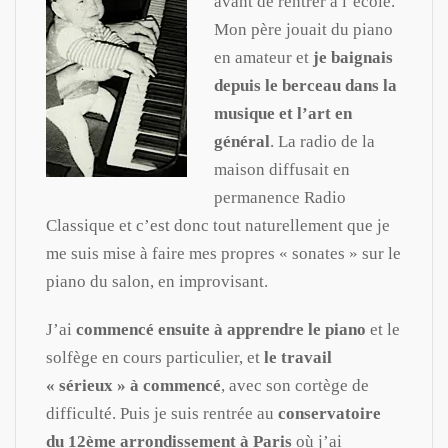
avant de rentrer à l’école.
Mon père jouait du piano
en amateur et
je baignais
depuis le berceau dans la
musique et l’art en
général
. La radio de la
maison diffusait en
permanence Radio
Classique et c’est donc tout naturellement que je
me suis mise à faire mes propres « sonates » sur le
piano du salon, en improvisant.
J’ai
commencé ensuite à apprendre le piano
et le
solfège en cours particulier, et
le travail
« sérieux » à commencé
, avec son cortège de
difficulté. Puis je suis rentrée au
conservatoire
du 12ème arrondissement à Paris
où j’ai