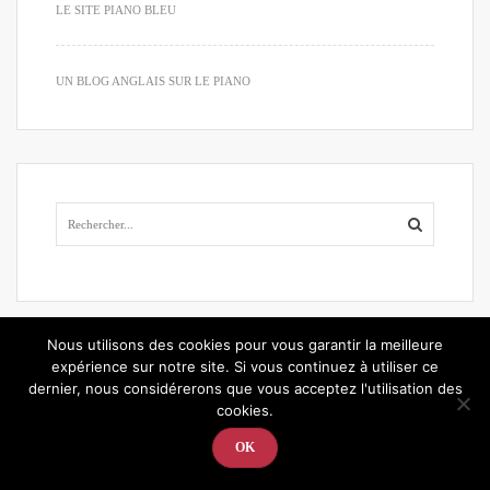
LE SITE PIANO BLEU
UN BLOG ANGLAIS SUR LE PIANO
Nous utilisons des cookies pour vous garantir la meilleure
Articles récents
expérience sur notre site. Si vous continuez à utiliser ce
dernier, nous considérerons que vous acceptez l'utilisation des
cookies.
LES EXERCICES TECHNIQUES POUR SE PRÉPARER AUX ALÉAS DE
OK