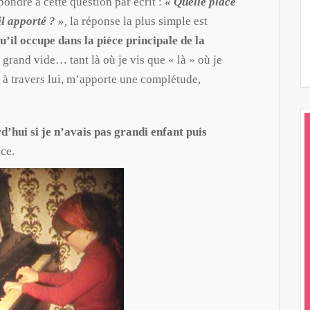
ndre à cette question par écrit :
« Quelle place
il apporté ? »
,
la réponse la plus simple est
qu’il occupe dans la pièce principale de la
un grand vide… tant là où je vis que « là » où je
 à travers lui, m’apporte une complétude,
rd’hui si je n’avais pas grandi enfant puis
ce.