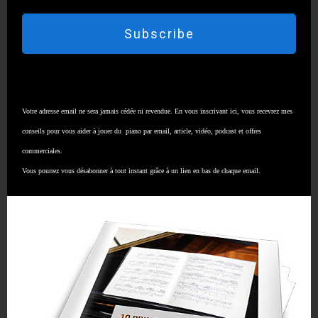
compréhension arrive et là vous pouvez jouer.
Vous êtes en décalage.
Subscribe
C’est important de faire cet exercice-là.
Votre adresse email ne sera jamais cédée ni revendue. En vous inscrivant ici, vous recevrez mes
Vision du clavier
conseils pour vous aider à jouer du piano par email, article, vidéo, podcast et offres
commerciales.
Ensuite, et là je vais parler vraiment par rapport
Vous pourrez vous désabonner à tout instant grâce à un lien en bas de chaque email.
au piano, à l’instrument, quand vous êtes en train
de lire, il faut que vous développiez une vision de
votre clavier pendant que vous jouez.
C’est-à-dire que vous lisez la note mais en même
temps vous visualisez à quel endroit ça va devoir
se jouer.