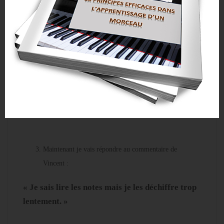
Ça, on s’entraine en fermant les yeux, en
visualisant votre clavier.
Arrivez-vous à voir votre clavier en sa globalité ?
Arrivez-vous à voir des parties ?
Et dans un deuxième temps, est-ce que, quand vous
lisez, vous pouvez voir la touche en question ?
Maintenant je vais répondre au commentaire de
Vincent :
« Je sais lire les notes mais je les déchiffre trop
lentement. »