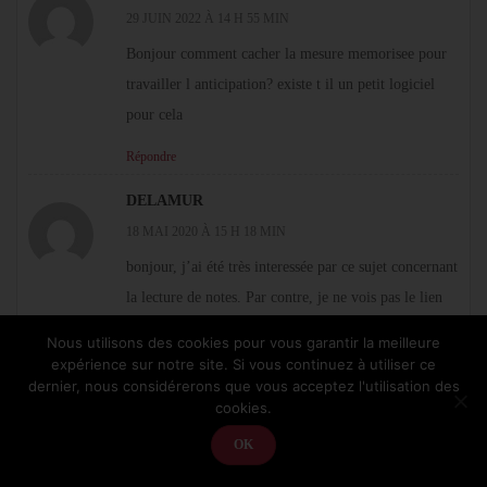
29 JUIN 2022 À 14 H 55 MIN
Bonjour comment cacher la mesure memorisee pour
travailler l anticipation? existe t il un petit logiciel
pour cela
Répondre
DELAMUR
18 MAI 2020 À 15 H 18 MIN
bonjour, j’ai été très interessée par ce sujet concernant
la lecture de notes. Par contre, je ne vois pas le lien
dont vous parler pour télécharger « la petite roue ».
Nous utilisons des cookies pour vous garantir la meilleure
Pouvez vous me l’envoyer svp. Encore merci pour
expérience sur notre site. Si vous continuez à utiliser ce
dernier, nous considérerons que vous acceptez l'utilisation des
vos articles
cookies.
Répondre
OK
CHRISTOPHE MARTIN