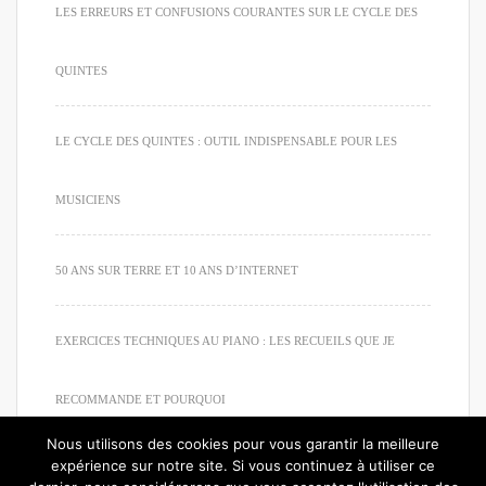
LES ERREURS ET CONFUSIONS COURANTES SUR LE CYCLE DES
QUINTES
LE CYCLE DES QUINTES : OUTIL INDISPENSABLE POUR LES
MUSICIENS
50 ANS SUR TERRE ET 10 ANS D’INTERNET
EXERCICES TECHNIQUES AU PIANO : LES RECUEILS QUE JE
RECOMMANDE ET POURQUOI
Nous utilisons des cookies pour vous garantir la meilleure
expérience sur notre site. Si vous continuez à utiliser ce