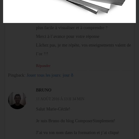
Ai-je droit à une question nulle ? Ne pourrait-on pas
réchauffer les 2 mains en même temps ? Peut-être que
vous nous le montrez mains séparées pour que ce soit
plus facile à visualiser et à comprendre ?
Merci à l’avance pour votre réponse
Lâchez pas, je me répète, vos enseignements valent de
l’or !!!
Répondre
Pingback:
Jouer tous les jours: jour 8
BRUNO
11 AOÛT 2016 À 13 H 34 MIN
Salut Marie-Cécile!
Je suis Bruno du blog ComposerSimplement!
J’ai vu ton nom dans la formation et j’ai cliqué