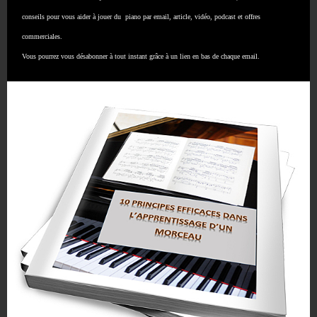
Subscribe
conseils pour vous aider à jouer du piano par email, article, vidéo, podcast et offres
commerciales.
Vous pourrez vous désabonner à tout instant grâce à un lien en bas de chaque email.
Facebook
Twitter
Pinterest
4 commentaires
ANDRÉ GIROUX
9 AOÛT 2020 À 23 H 53 MIN
Mme Baritou,
Toujours extra ce que vous nous enseignez.