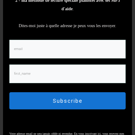
2 - ma méthode de lecture spéciale pianistes avec ses MP3
de recevoir :
d'aide
.
- mon guide
gratuit "10 principes efficaces
Dites-moi juste à quelle adresse je peux vous les envoyer.
dans l'apprentissage d'un morceau"
.
- et
ma méthode de lecture de notes
spéciale
pianistes
avec MP3
.
Dites-moi juste à quelle adresse je peux vous
les envoyer.
Subscribe
Votre adresse email ne sera jamais cédée ni revendue. En vous inscrivant ici, vous recevrez mes