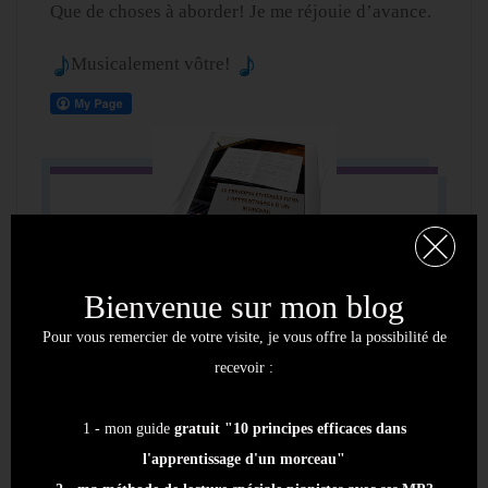
Que de choses à aborder! Je me réjouie d’avance.
Musicalement vôtre!
Bienvenue sur mon blog
Pour vous remercier de votre visite, je vous offre la possibilité de
Merci d'avoir lu cet
recevoir :
article !
1 - mon guide
gratuit "10 principes efficaces dans
l'apprentissage d'un morceau"
Pour aller plus loin, je vous offre la possibilité