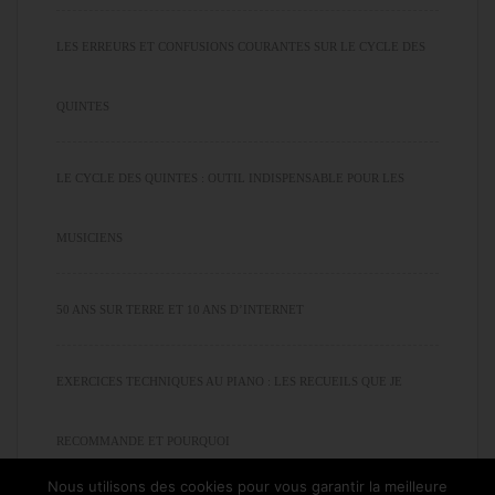
LES ERREURS ET CONFUSIONS COURANTES SUR LE CYCLE DES
QUINTES
LE CYCLE DES QUINTES : OUTIL INDISPENSABLE POUR LES
MUSICIENS
50 ANS SUR TERRE ET 10 ANS D’INTERNET
EXERCICES TECHNIQUES AU PIANO : LES RECUEILS QUE JE
RECOMMANDE ET POURQUOI
Nous utilisons des cookies pour vous garantir la meilleure