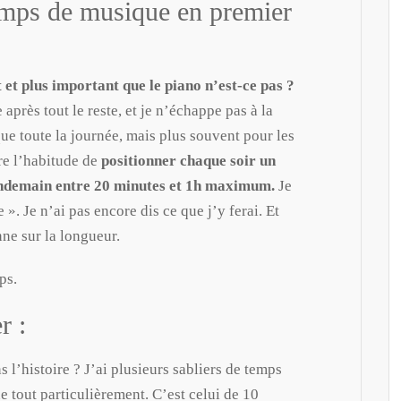
emps de musique en premier
Subscribe
Votre adresse email ne sera jamais cédée ni revendue. En vous inscrivant ici, vous recevrez mes conseils pour vous aider à jouer du piano par
 et plus important que le piano n’est-ce pas ?
email, article, vidéo, podcast et offres commerciales.
Vous pourrez vous désabonner à tout instant grâce à un lien en bas de chaque email.
après tout le reste, et je n’échappe pas à la
ue toute la journée, mais plus souvent pour les
re l’habitude de
positionner chaque soir un
ndemain entre 20 minutes et 1h maximum.
Je
. Je n’ai pas encore dis ce que j’y ferai. Et
enne sur la longueur.
ps.
r :
 l’histoire ? J’ai plusieurs sabliers de temps
ne tout particulièrement. C’est celui de 10