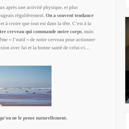
ux après une activité physique, et plus
ougeais régulièrement.
On a souvent tendance
et à croire que tout est dans la tête. C’est à la
otre cerveau qui commande notre corps
, mais
ême « l’outil » de notre cerveau pour actionner
xion avec lui et la bonne santé de celui-ci…
Bienvenue sur mon blog
Pour vous remercier de votre visite, je vous offre la possibilité de recevoir :
1 - mon guide
gratuit "10 principes efficaces dans l'apprentissage d'un morceau"
2 - ma méthode de lecture spéciale pianistes avec ses MP3 d'aide
.
u’on ne le pense naturellement.
Dites-moi juste à quelle adresse je peux vous les envoyer.