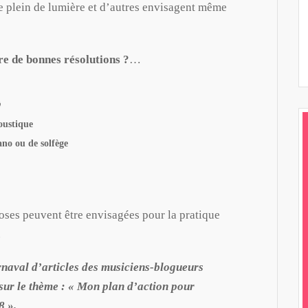
e plein de lumière et d’autres envisagent même
re de bonnes résolutions ?
…

oustique
ano ou de solfège
oses peuvent être envisagées pour la pratique
.
rnaval d’articles des musiciens-blogueurs
 sur le thème : « Mon plan d’action pour
8 ».