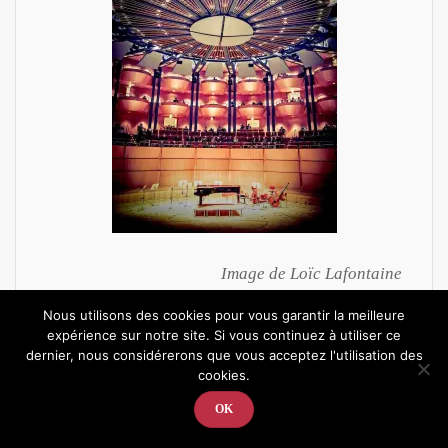
Image de Loïc Lafontaine
Nous utilisons des cookies pour vous garantir la meilleure
Gestion du concert
expérience sur notre site. Si vous continuez à utiliser ce
dernier, nous considérerons que vous acceptez l'utilisation des
Alexandre Tharaud nous parle de
sa préparation
cookies.
dans la journée du concert.
OK