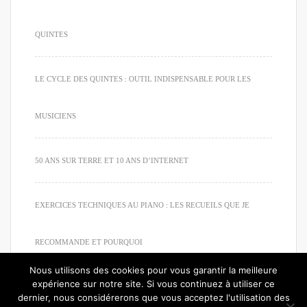
QUINTES
LE CYCLE DES QUINTES : OUTIL INDISPENSABLE POUR LES
MUSICIENS
50 ANS SUR TERRE ET 10 ANS D’INTERNET
EXERCICES TECHNIQUES AU PIANO : LES RECUEILS QUE JE
RECOMMANDE ET POURQUOI
Nous utilisons des cookies pour vous garantir la meilleure
expérience sur notre site. Si vous continuez à utiliser ce
dernier, nous considérerons que vous acceptez l'utilisation des