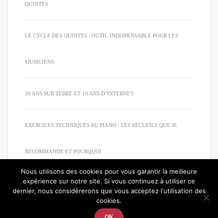
QUINTES
LE CYCLE DES QUINTES : OUTIL INDISPENSABLE POUR LES
MUSICIENS
50 ANS SUR TERRE ET 10 ANS D’INTERNET
EXERCICES TECHNIQUES AU PIANO : LES RECUEILS QUE JE
RECOMMANDE ET POURQUOI
Nous utilisons des cookies pour vous garantir la meilleure
expérience sur notre site. Si vous continuez à utiliser ce
dernier, nous considérerons que vous acceptez l'utilisation des
cookies.
© 2020. Tous droits réservés. Apprendre à jouer du piano
OK