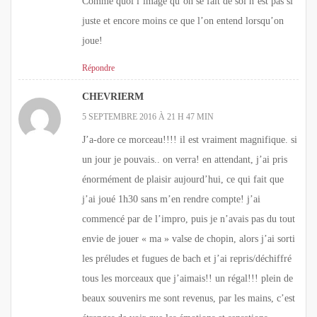
Comme quoi l’image qu’on se fait de soi n’est pas si
juste et encore moins ce que l’on entend lorsqu’on
joue!
Répondre
CHEVRIERM
5 SEPTEMBRE 2016 À 21 H 47 MIN
J’a-dore ce morceau!!!! il est vraiment magnifique. si
un jour je pouvais.. on verra! en attendant, j’ai pris
énormément de plaisir aujourd’hui, ce qui fait que
j’ai joué 1h30 sans m’en rendre compte! j’ai
commencé par de l’impro, puis je n’avais pas du tout
envie de jouer « ma » valse de chopin, alors j’ai sorti
les préludes et fugues de bach et j’ai repris/déchiffré
tous les morceaux que j’aimais!! un régal!!! plein de
beaux souvenirs me sont revenus, par les mains, c’est