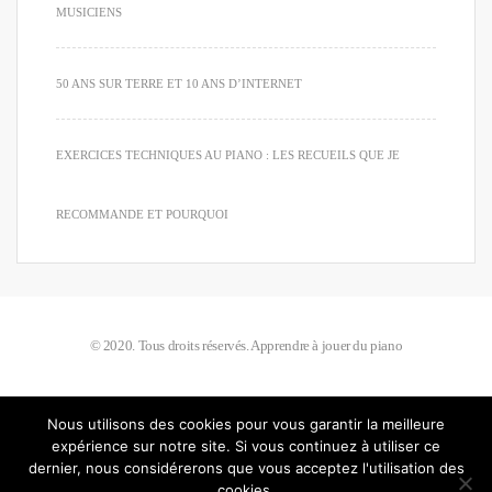
MUSICIENS
50 ANS SUR TERRE ET 10 ANS D’INTERNET
EXERCICES TECHNIQUES AU PIANO : LES RECUEILS QUE JE
RECOMMANDE ET POURQUOI
© 2020. Tous droits réservés. Apprendre à jouer du piano
Nous utilisons des cookies pour vous garantir la meilleure
expérience sur notre site. Si vous continuez à utiliser ce
dernier, nous considérerons que vous acceptez l'utilisation des
cookies.