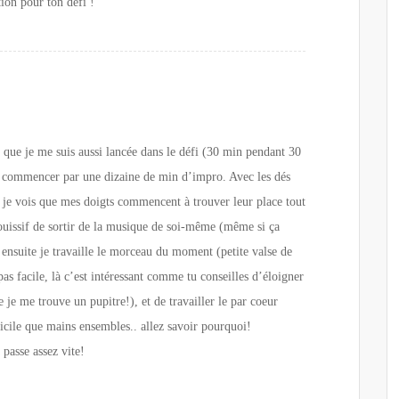
ion pour ton défi !
 que je me suis aussi lancée dans le défi (30 min pendant 30
en commencer par une dizaine de min d’impro. Avec les dés
et je vois que mes doigts commencent à trouver leur place tout
 jouissif de sortir de la musique de soi-même (même si ça
! ensuite je travaille le morceau du moment (petite valse de
pas facile, là c’est intéressant comme tu conseilles d’éloigner
 je me trouve un pupitre!), et de travailler le par coeur
icile que mains ensembles.. allez savoir pourquoi!
 passe assez vite!