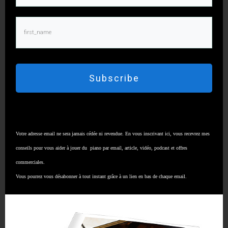
Là, qu’est-ce qui s’est passé ? J’ai accéléré et je
ralentis, et je repars. Voilà, je prends mon temps et
je repars. C’est comme des vagues, et on équilibre
en permanence ce qu’on a pris et on le redonne.
Subscribe
0:09:46.5
Donc, ça c’était pour le rubato.
Je vous ferai prochainement une vidéo sur des
Votre adresse email ne sera jamais cédée ni revendue. En vous inscrivant ici, vous recevrez mes
éléments un petit peu plus techniques de cette
conseils pour vous aider à jouer du piano par email, article, vidéo, podcast et offres
valse. Si vous voulez d’ici là aller plus loin et
commerciales.
vraiment apprendre ce morceau pas à pas, sachez
Vous pourrez vous désabonner à tout instant grâce à un lien en bas de chaque email.
que
j’ai tourné une formation et qu’elle est dans
le catalogue Les Clés Du Piano
, vous pouvez y
accéder par le lien ci-dessous:
https://lesclesdupiano.podia.com/valse-la-