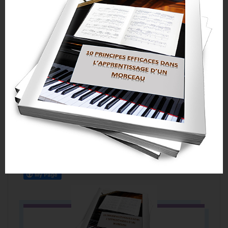
mineur-chopin
Et si vous souhaitez être prévenus en temps et eh
heure du lancement des futures formations,
abonnez-vous aux contacts privés comme je vous
l’ai dit au début, vous trouverez le lien dans la
description. J’espère que cette vidéo vous aidera
à mieux jouer cette valse. Si cette vidéo vous a
plu, mettez-lui un petit pouce “j’aime”, ça l’aidera
à être bien référencé. À bientôt, et d’ici là bon
piano.