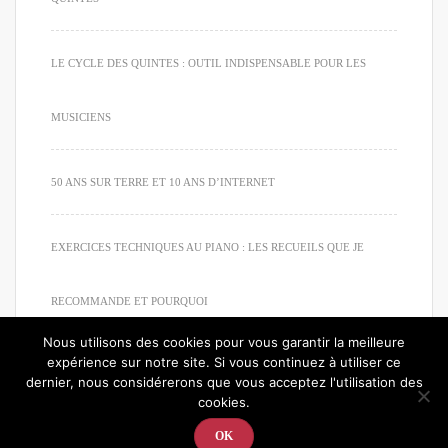
LE CYCLE DES QUINTES : OUTIL INDISPENSABLE POUR LES
MUSICIENS
50 ANS SUR TERRE ET 10 ANS D’INTERNET
EXERCICES TECHNIQUES AU PIANO : LES RECUEILS QUE JE
RECOMMANDE ET POURQUOI
Nous utilisons des cookies pour vous garantir la meilleure
expérience sur notre site. Si vous continuez à utiliser ce
dernier, nous considérerons que vous acceptez l'utilisation des
cookies.
© 2020. Tous droits réservés. Apprendre à jouer du piano
OK