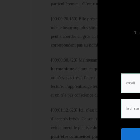
particulièrement.
C’est une pièce de Tchaikovsk
[00:00:20.150] Elle présente quelques petites diffi
même beaucoup plus simple que toutes les œuvres q
1 -
peut s’aborder en gros en fin de 2ème niveau et 3è
correspondent pas au nombre d’années.
[00:00:38.420] Maintenant, ce qui est important da
harmonique
de tout ce qui se passe, donc au niv
on n’est pas très à l’aise dans l’analyse harmoniq
lecture, l’apprentissage technique du délié, du l
si on n’a pas conscience de ce que c’est précisém
[00:01:12.620] Ici, c’est une succession d’arpèges
d’accords brisés. Ce sont des accords qui sont pré
évidemment le pianiste doit décortiquer tout ça et
peut-être commencer par faire uniquement les 