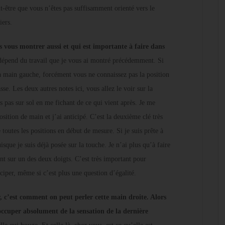
ut-être que vous n’êtes pas suffisamment orienté vers le
iers.
 vous montrer aussi et qui est importante à faire dans
 dépend du travail que je vous ai montré précédemment. Si
a main gauche, forcément vous ne connaissez pas la position
se. Les deux autres notes ici, vous allez le voir sur la
s pas sur sol en me fichant de ce qui vient après. Je me
osition de main et j’ai anticipé. C’est la deuxième clé très
 toutes les positions en début de mesure. Si je suis prête à
isque je suis déjà posée sur la touche. Je n’ai plus qu’à faire
nt sur un des deux doigts. C’est très important pour
ticiper, même si c’est plus une question d’égalité.
r, c’est comment on peut perler cette main droite. Alors
’occuper absolument de la sensation de la dernière