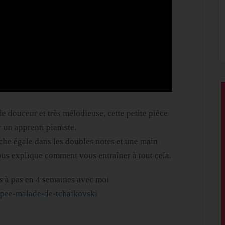
de douceur et très mélodieuse, cette petite pièce
 un apprenti pianiste.
uche égale dans les doubles notes et une main
vous explique comment vous entraîner à tout cela.
s à pas en 4 semaines avec moi
upee-malade-de-tchaikovski