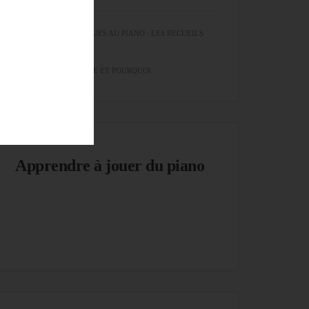
EXERCICES TECHNIQUES AU PIANO : LES RECUEILS
QUE JE RECOMMANDE ET POURQUOI
Apprendre à jouer du piano