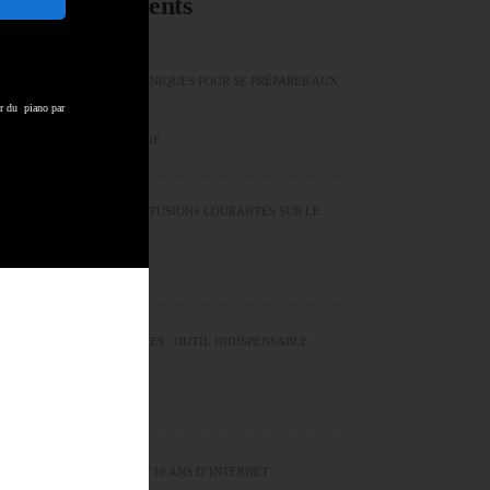
Articles récents
LES EXERCICES TECHNIQUES POUR SE PRÉPARER AUX
er du piano par
ALÉAS DE LA MUSIQUE
LES ERREURS ET CONFUSIONS COURANTES SUR LE
CYCLE DES QUINTES
LE CYCLE DES QUINTES : OUTIL INDISPENSABLE
POUR LES MUSICIENS
50 ANS SUR TERRE ET 10 ANS D’INTERNET