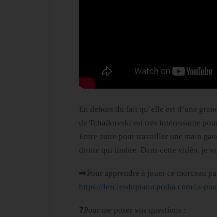
En dehors du fait qu’elle est d’une gran
de Tchaïkovski est très intéressante pour
Entre autre pour travailler une main ga
droite qui timbre. Dans cette vidéo, je 
➡️Pour apprendre à jouer ce morceau pa
https://lesclesdupiano.podia.com/la-po
❓Pour me poser vos questions :