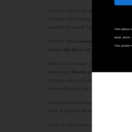
[00:02:09.120] Là, tout de suite on va au cœur de l
à dire que toutes les notes tombent exactement en 
si on brise les accords. Voilà ce qui n’est pas évide
Votre adresse 
email, article,
[00:03:07.340]
Comment je fais pour que ça soi
Vous pourrez v
j’essaye déjà que ça soit égal en plaqué, très i
[00:03:15.710] Ensuite, je peux faire l’exercice su
même temps.
Bien sûr, je garde toujours un po
fois que je sais faire ça, je peux rajouter à la mai
de cette vidéo, je le joue complètement en accord.
[00:04:02.620] Après avoir fait ça, on peut fair
droite. Je peux bien sûr en faire moins. Ça donne
[00:04:32.720] Attention de ne pas oublier la deux