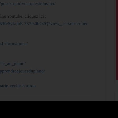
/posez-moi-vos-questions-ici/
îne Youtube, cliquez ici :
9WKeSyfajhE-337rs0bO2Q?view_as=subscriber
.fr/formations/
/mc_au_piano/
pprendreajouerdupiano/
arie-cecile-baritou
. Aujourd’hui, on va parler d’une petite pièce que j’aime