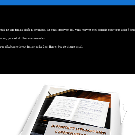
a difficulté: c
omment faire les accords bien égaux
. C’est
même temps. On a cette difficulté si on plaque, si on décale,
nt ici et surtout en niveau 2 et 3.
email ne sera jamais cédée ni revendue. En vous inscrivant ici, vous recevrez mes conseils pour vous aider à jou
 vidéo, podcast et offres commerciales.
t égal? J’apprends d’abord les accords plaqués. Et
ous désabonner à tout instant grâce à un lien en bas de chaque email.
mportant.
ivant. Et je fais en sorte que les 2 notes soient exactement en
ignet souple parce que ça dépend beaucoup de ça.
Une
n droite les accords. Si vous voulez voir un exemple, à la fin
e le même exercice que précédemment, mais avec la main
 un autre morceau.
ième ligne où c’est l’inverse. C’est la main droite. Après