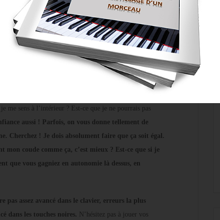
s pour que ça ne soit pas légèrement décalé? Je m’aide de
r ici, c’est comment faire pour que le corps ne gêne pas les
, reste au centre, que votre bras ne se met pas en face, que
osition d’accords comme ceci, forcément, ça ne va pas aller.
 la droite, à vous décaler légèrement par exemple, peut-être
l est intelligent. Quand vous connaissez vos notes, vous
 me sens à l’intérieur ? Est-ce que je ne pourrais pas
nfiance aussi ! Parfois, on vous donne tellement de
e. Cherchez ! Je dois absolument faire que ça soit égal.
nt mon coude comme ça, c’est mieux ? Est-ce que si je
ent que vous gagniez en autonomie là dessus, en
re pas assez avancé dans le clavier, erreurs la plus
é dans les touches noires.
N’hésitez pas à jouer vos