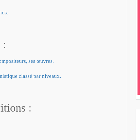
nos.
 :
compositeurs, ses œuvres.
anistique classé par niveaux.
itions :