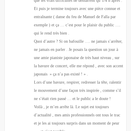
que les vrais difficultés ne démarrent qu’1/4 h après .
Et puis je termine toujours avec une pièce connue et
entraînante ( danse du feu de Manuel de Falla par
exemple ) et ça … c’est pour le plaisir du public ….
qui le rend très bien .
Quoi d’autre ? Si on bafouille …. ne jamais s’arrêter,
ne jamais en parler . Je posais la question un jour à
une amie pianiste japonaise de très haut niveau , sur
la bavure de concert, elle me répond , avec son accent
japonais » ça n’a pas existé ! » .
Lors d’une bavure, respirer, redresser la tête, ralentir
le mouvement d’une façon très inspirée , comme s’il
ne s’était rien passé … et le public a le doute !
Voilà , je m’en arrête là. Le sujet est toujours
d’actualité , mes amis professionnels ont tous le trac
et je les ai toujours surpris dans un moment de peur