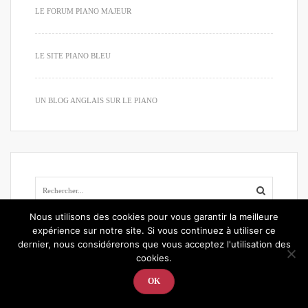
LE FORUM PIANO MAJEUR
LE SITE PIANO BLEU
UN BLOG ANGLAIS SUR LE PIANO
Nous utilisons des cookies pour vous garantir la meilleure
expérience sur notre site. Si vous continuez à utiliser ce
dernier, nous considérerons que vous acceptez l'utilisation des
cookies.
Articles récents
OK