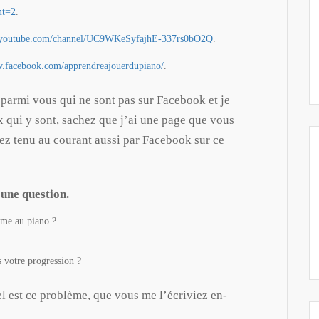
mt=2
.
.youtube.com/channel/UC9WKeSyfajhE-337rs0bO2Q
.
w.facebook.com/apprendreajouerdupiano/
.
 parmi vous qui ne sont pas sur Facebook et je
ux qui y sont, sachez que j’ai une page que vous
rez tenu au courant aussi par Facebook sur ce
une question.
ème au piano ?
 votre progression ?
l est ce problème, que vous me l’écriviez en-