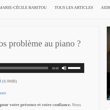
MARIE-CÉCILE BARITOU
TOUS LES ARTICLES
AID
ros problème au piano ?
Utilisez
00:00
les
flèches
d
(6.9MB)
haut/bas
asts
pour
augmenter
 pour votre présence et votre confiance.
Nous
ou