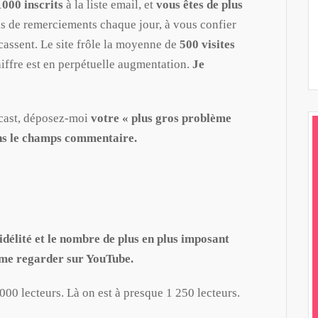
1000 inscrits
à la liste email, et
vous êtes de plus
diminuer
s de remerciements chaque jour, à vous confier
le
cassent. Le site frôle la moyenne de
500 visites
volume.
hiffre est en perpétuelle augmentation.
Je
cast, déposez-moi
votre « plus gros problème
ns le champs commentaire.
idélité et le nombre de plus en plus imposant
à me regarder sur YouTube.
 000 lecteurs. Là on est à presque 1 250 lecteurs.