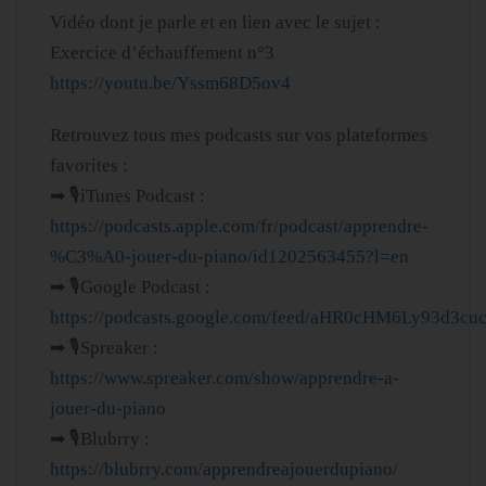
Vidéo dont je parle et en lien avec le sujet :
Exercice d’échauffement n°3
https://youtu.be/Yssm68D5ov4
Retrouvez tous mes podcasts sur vos plateformes
favorites :
➡ 🎙iTunes Podcast :
https://podcasts.apple.com/fr/podcast/apprendre-
%C3%A0-jouer-du-piano/id1202563455?l=en
➡ 🎙Google Podcast :
https://podcasts.google.com/feed/aHR0cHM6Ly93
➡ 🎙Spreaker :
https://www.spreaker.com/show/apprendre-a-
jouer-du-piano
➡ 🎙Blubrry :
https://blubrry.com/apprendreajouerdupiano/