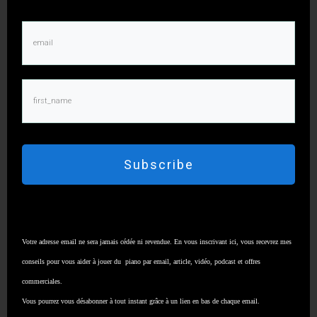
Articles similaires
Subscribe
50 ans sur terre et 10 ans d’internet
Votre adresse email ne sera jamais cédée ni revendue. En vous inscrivant ici, vous recevrez mes
18 juin 2026
conseils pour vous aider à jouer du piano par email, article, vidéo, podcast et offres
La souplesse du poignet et son mouvement
commerciales.
naturel de base
Vous pourrez vous désabonner à tout instant grâce à un lien en bas de chaque email.
7 juin 2026