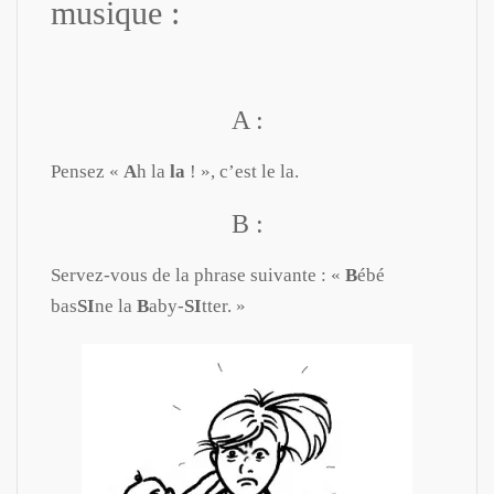
musique :
A :
Pensez «
A
h la
la
! », c’est le la.
B :
Servez-vous de la phrase suivante : «
B
ébé
bas
SI
ne la
B
aby-
SI
tter. »