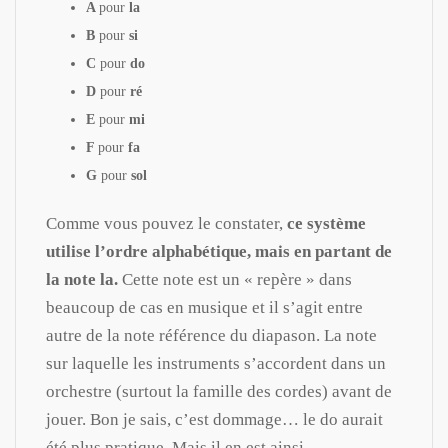
A
pour
la
B
pour
si
C
pour
do
D
pour
ré
E
pour
mi
F
pour
fa
G
pour
sol
Comme vous pouvez le constater,
ce système
utilise l’ordre alphabétique, mais en partant de
la note la.
Cette note est un « repère » dans
beaucoup de cas en musique et il s’agit entre
autre de la note référence du diapason. La note
sur laquelle les instruments s’accordent dans un
orchestre (surtout la famille des cordes) avant de
jouer. Bon je sais, c’est dommage… le do aurait
été plus pratique. Mais il en est ainsi.