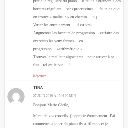
pratique régulière du piano….il faut s’astreindre à des
horaires réguliers….sans procrastiner…..faute de quoi
on trouve « malheur » en chemin…..:-)
Varier les entrainement ….il est vrai….
Augmenter les facteurs de progression….ex:faire des
exercices les yeux fermés….en
progression… »arithmétique »…..
Trouver le meilleur algorithme…pour arriver à se
fins…tel est le but…..!
Répondre
TINA
27 JUIN 2019 À 15 H 00 MIN
Bonjour Marie Cécile,
Merci de vos conseils, j’apprecie énormement. J’ai
commence a jouer du piano ily a 10 mois et je