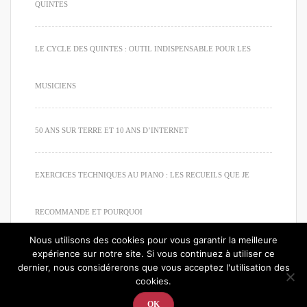
QUINTES
LE CYCLE DES QUINTES : OUTIL INDISPENSABLE POUR LES
MUSICIENS
50 ANS SUR TERRE ET 10 ANS D’INTERNET
EXERCICES TECHNIQUES AU PIANO : LES RECUEILS QUE JE
RECOMMANDE ET POURQUOI
Nous utilisons des cookies pour vous garantir la meilleure
expérience sur notre site. Si vous continuez à utiliser ce
dernier, nous considérerons que vous acceptez l'utilisation des
cookies.
© 2020. Tous droits réservés. Apprendre à jouer du piano
OK