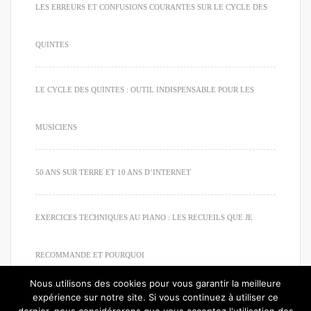
LES ERREURS ET CONFUSIONS COURANTES SUR LE CYCLE DES
QUINTES
LE CYCLE DES QUINTES : OUTIL INDISPENSABLE POUR LES
MUSICIENS
50 ANS SUR TERRE ET 10 ANS D’INTERNET
EXERCICES TECHNIQUES AU PIANO : LES RECUEILS QUE JE
RECOMMANDE ET POURQUOI
Nous utilisons des cookies pour vous garantir la meilleure
expérience sur notre site. Si vous continuez à utiliser ce