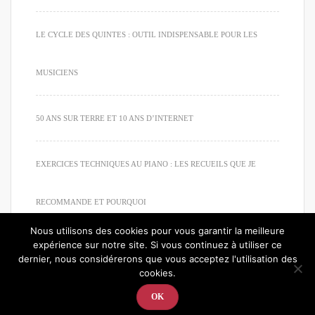
LE CYCLE DES QUINTES : OUTIL INDISPENSABLE POUR LES
MUSICIENS
50 ANS SUR TERRE ET 10 ANS D’INTERNET
EXERCICES TECHNIQUES AU PIANO : LES RECUEILS QUE JE
RECOMMANDE ET POURQUOI
Nous utilisons des cookies pour vous garantir la meilleure
expérience sur notre site. Si vous continuez à utiliser ce
dernier, nous considérerons que vous acceptez l'utilisation des
cookies.
© 2020. Tous droits réservés. Apprendre à jouer du piano
OK