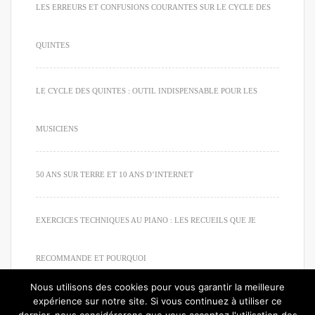
LES ERREURS ET CONFUSIONS COURANTES SUR LE CYCLE DES
QUINTES
LE CYCLE DES QUINTES : OUTIL INDISPENSABLE POUR LES
MUSICIENS
50 ANS SUR TERRE ET 10 ANS D’INTERNET
EXERCICES TECHNIQUES AU PIANO : LES RECUEILS QUE JE
RECOMMANDE ET POURQUOI
Nous utilisons des cookies pour vous garantir la meilleure
expérience sur notre site. Si vous continuez à utiliser ce