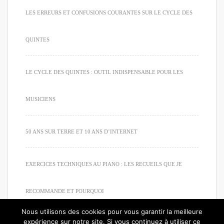
LES ERREURS ET CONFUSIONS COURANTES SUR LE CYCLE DES
QUINTES
LE CYCLE DES QUINTES : OUTIL INDISPENSABLE POUR LES
MUSICIENS
50 ANS SUR TERRE ET 10 ANS D’INTERNET
EXERCICES TECHNIQUES AU PIANO : LES RECUEILS QUE JE
RECOMMANDE ET POURQUOI
Nous utilisons des cookies pour vous garantir la meilleure
expérience sur notre site. Si vous continuez à utiliser ce