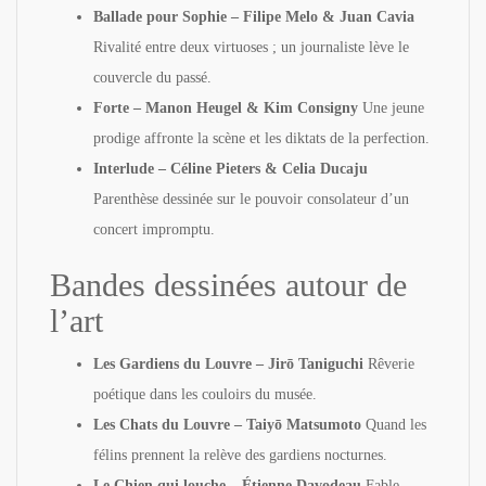
Ballade pour Sophie – Filipe Melo & Juan Cavia
Rivalité entre deux virtuoses ; un journaliste lève le
couvercle du passé.
Forte – Manon Heugel & Kim Consigny
Une jeune
prodige affronte la scène et les diktats de la perfection.
Interlude – Céline Pieters & Celia Ducaju
Parenthèse dessinée sur le pouvoir consolateur d’un
concert impromptu.
Bandes dessinées autour de
l’art
Les Gardiens du Louvre – Jirō Taniguchi
Rêverie
poétique dans les couloirs du musée.
Les Chats du Louvre – Taiyō Matsumoto
Quand les
félins prennent la relève des gardiens nocturnes.
Le Chien qui louche – Étienne Davodeau
Fable