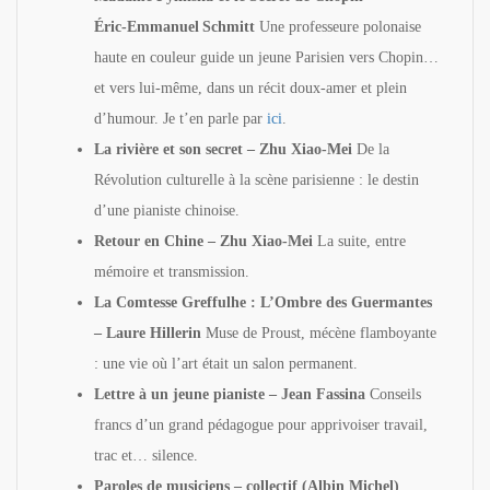
Éric‑Emmanuel Schmitt
Une professeure polonaise
haute en couleur guide un jeune Parisien vers Chopin…
et vers lui-même, dans un récit doux‑amer et plein
d’humour. Je t’en parle par
ici
.
La rivière et son secret – Zhu Xiao-Mei
De la
Révolution culturelle à la scène parisienne : le destin
d’une pianiste chinoise.
Retour en Chine – Zhu Xiao-Mei
La suite, entre
mémoire et transmission.
La Comtesse Greffulhe : L’Ombre des Guermantes
– Laure Hillerin
Muse de Proust, mécène flamboyante
: une vie où l’art était un salon permanent.
Lettre à un jeune pianiste – Jean Fassina
Conseils
francs d’un grand pédagogue pour apprivoiser travail,
trac et… silence.
Paroles de musiciens – collectif (Albin Michel)