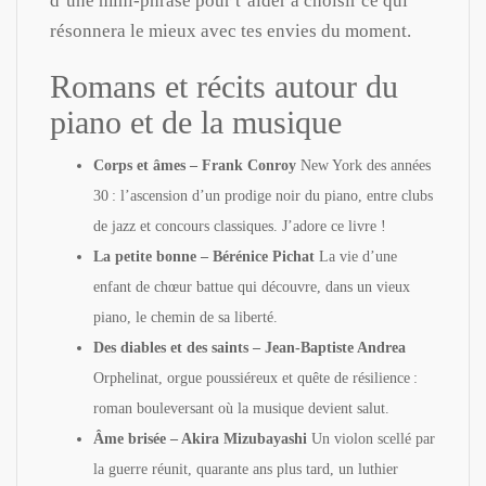
d’une mini-phrase pour t’aider à choisir ce qui
résonnera le mieux avec tes envies du moment.
Romans et récits autour du
piano et de la musique
Corps et âmes – Frank Conroy
New York des années
30 : l’ascension d’un prodige noir du piano, entre clubs
de jazz et concours classiques. J’adore ce livre !
La petite bonne – Bérénice Pichat
La vie d’une
enfant de chœur battue qui découvre, dans un vieux
piano, le chemin de sa liberté.
Des diables et des saints – Jean-Baptiste Andrea
Orphelinat, orgue poussiéreux et quête de résilience :
roman bouleversant où la musique devient salut.
Âme brisée – Akira Mizubayashi
Un violon scellé par
la guerre réunit, quarante ans plus tard, un luthier