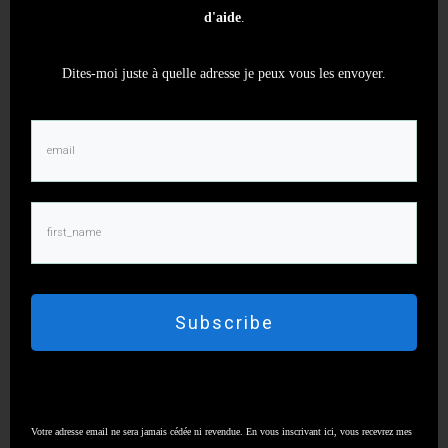
d'aide
.
Dites-moi juste à quelle adresse je peux vous les envoyer.
Articles similaires
Subscribe
La souplesse du poignet et son mouvement
Votre adresse email ne sera jamais cédée ni revendue. En vous inscrivant ici, vous recevrez mes
naturel de base