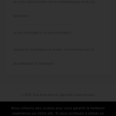
LE CYCLE DES QUINTES : OUTIL INDISPENSABLE POUR LES
MUSICIENS
50 ANS SUR TERRE ET 10 ANS D’INTERNET
EXERCICES TECHNIQUES AU PIANO : LES RECUEILS QUE JE
RECOMMANDE ET POURQUOI
© 2020. Tous droits réservés. Apprendre à jouer du piano
Nous utilisons des cookies pour vous garantir la meilleure
expérience sur notre site. Si vous continuez à utiliser ce