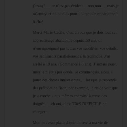
j’essayé…. ce n’est pas évident….non,non…. mais je
m’amuse et me prends pour une grande musicienne !
ha!ha!
Merci Marie-Cécile, c’est à vous que je dois tout cet
apprentissage abandonné depuis..50 ans, on
n’enseigneignait pas toutes vos subtilités, vos détails,
vos sentiments parallèlement à la technique. J’ai
arrêté à 19 ans. (Commencé à 5 ans). J’aimais jouer,
mais je n’étais pas douée. Je commençais, alors, à
jouer des choses intéressantes…. lorsque je reprends
des préludes de Bach, par exemple, je ris de voir que
je « croche » aux mêmes endroits! à cause des
doigtés. !.. eh oui, c’est TRèS DIFFICILE de
changer….
Mon nouveau piano donne un sens à ma vie de