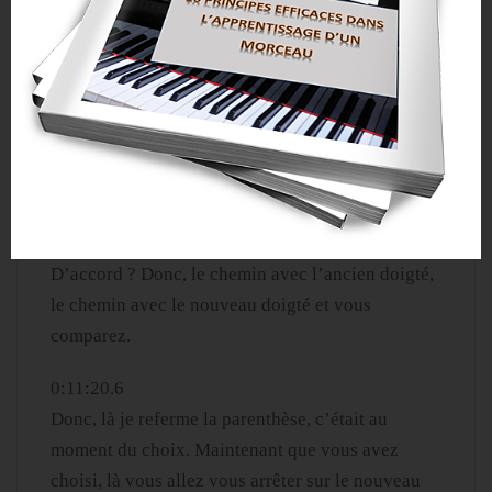
0:10:43.0
D’ailleurs, petite parenthèse. Quand vous
choisissez, vous pouvez tout à fait faire l’un ou
l’autre. Imaginez ça un petit peu comme un
embrayage, imaginez ça un petit peu comme des
rails de train où vous avez un rail qui part par là et
un rail qui part par là. Donc, vous allez faire le
chemin de gauche ou le chemin de droite.
D’accord ? Donc, le chemin avec l’ancien doigté,
le chemin avec le nouveau doigté et vous
comparez.
0:11:20.6
Donc, là je referme la parenthèse, c’était au
moment du choix. Maintenant que vous avez
choisi, là vous allez vous arrêter sur le nouveau