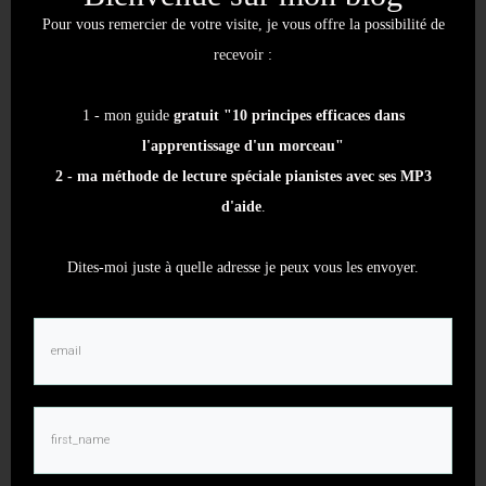
de doigté, on change le mouvement qui précède
Pour vous remercier de votre visite, je vous offre la possibilité de
ce doigté.
Donc, il va falloir déterminer en
recevoir :
premier les notes qui précèdent ce changement.
C’est-à-dire, si par exemple, donc là je vais
1 - mon guide
gratuit "10 principes efficaces dans
prendre maintenant un exemple. Je suis sur ce
l'apprentissage d'un morceau"
passage-là par exemple, j’ai besoin de choisir
2 - ma méthode de lecture spéciale pianistes avec ses MP3
entre si je mets un pouce ici, ou un deuxième
d'aide
.
doigt ici. J’ai une montée qui précède, qui va être
commune c’est-à-dire, entre les deux doigtés je
Dites-moi juste à quelle adresse je peux vous les envoyer.
mets, de toute façon, toujours ça juste avant : 2 3
4 5.
Et là, je mets soit le 2, soit le pouce, par exemple.
C’est un cas concret que j’ai eu il y a justement
une dizaine de minutes. Donc, soit je fais ça, soit
je fais ça, pouce. Donc vous voyez ? Vous avez ça