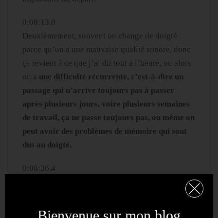
0:08:13.0
Deuxièmement, souvent on change de doigté
parce qu’on a une mauvaise qualité sonore, donc
ça revient à ce que j’ai dit tout à l’heure, ou alors
on a
une difficulté récurrente, c’est-à-dire un
passage qui n’arrive toujours pas à passer
après plusieurs jours, voire plusieurs semaines
de travail, ça ne passe toujours pas, ou même on
peut avoir des problèmes de mémoire qui sont
dus au doigté.
0:08:36.4
Maintenant, on va arriver à comment faire, qui est
quand même ce qui nous motive depuis le début.
Ce qui est important, c’est que quand on change
Bienvenue sur mon blog