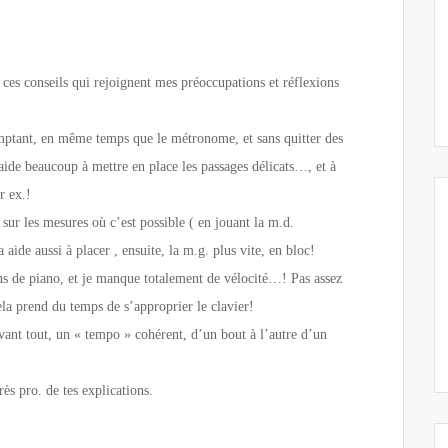
 ces conseils qui rejoignent mes préoccupations et réflexions
mptant, en même temps que le métronome, et sans quitter des
a aide beaucoup à mettre en place les passages délicats…, et à
r ex.!
 sur les mesures où c’est possible ( en jouant la m.d.
ide aussi à placer , ensuite, la m.g. plus vite, en bloc!
ns de piano, et je manque totalement de vélocité…! Pas assez
la prend du temps de s’approprier le clavier!
avant tout, un « tempo » cohérent, d’un bout à l’autre d’un
rès pro. de tes explications.