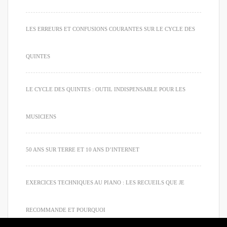
LES ERREURS ET CONFUSIONS COURANTES SUR LE CYCLE DES
QUINTES
LE CYCLE DES QUINTES : OUTIL INDISPENSABLE POUR LES
MUSICIENS
50 ANS SUR TERRE ET 10 ANS D’INTERNET
EXERCICES TECHNIQUES AU PIANO : LES RECUEILS QUE JE
RECOMMANDE ET POURQUOI