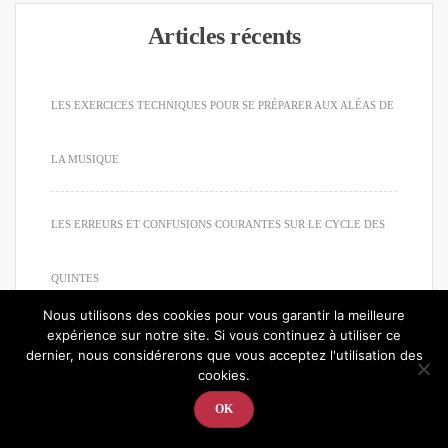
Articles récents
LES EXERCICES TECHNIQUES POUR SE PRÉPARER AUX ALÉAS DE
LA MUSIQUE
LES ERREURS ET CONFUSIONS COURANTES SUR LE CYCLE DES
QUINTES
Nous utilisons des cookies pour vous garantir la meilleure
expérience sur notre site. Si vous continuez à utiliser ce
LE CYCLE DES QUINTES : OUTIL INDISPENSABLE POUR LES
dernier, nous considérerons que vous acceptez l'utilisation des
cookies.
MUSICIENS
OK