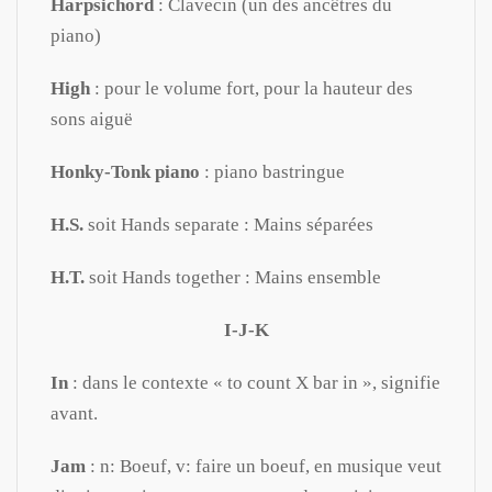
Harpsichord
: Clavecin (un des ancêtres du
piano)
High
: pour le volume fort, pour la hauteur des
sons aiguë
Honky-Tonk piano
: piano bastringue
H.S.
soit Hands separate : Mains séparées
H.T.
soit Hands together : Mains ensemble
I-J-K
In
: dans le contexte « to count X bar in », signifie
avant.
Jam
: n: Boeuf, v: faire un boeuf, en musique veut