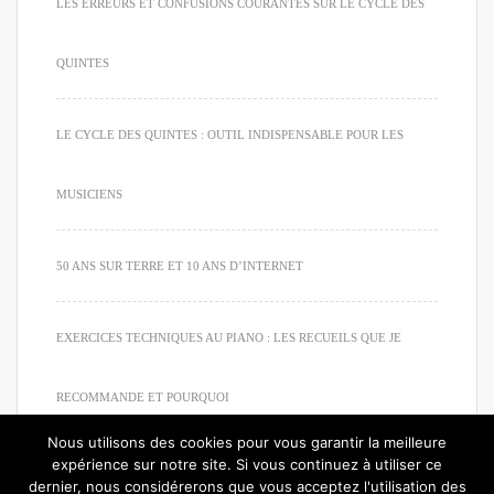
LES ERREURS ET CONFUSIONS COURANTES SUR LE CYCLE DES
QUINTES
LE CYCLE DES QUINTES : OUTIL INDISPENSABLE POUR LES
MUSICIENS
50 ANS SUR TERRE ET 10 ANS D’INTERNET
EXERCICES TECHNIQUES AU PIANO : LES RECUEILS QUE JE
RECOMMANDE ET POURQUOI
Nous utilisons des cookies pour vous garantir la meilleure
expérience sur notre site. Si vous continuez à utiliser ce
dernier, nous considérerons que vous acceptez l'utilisation des