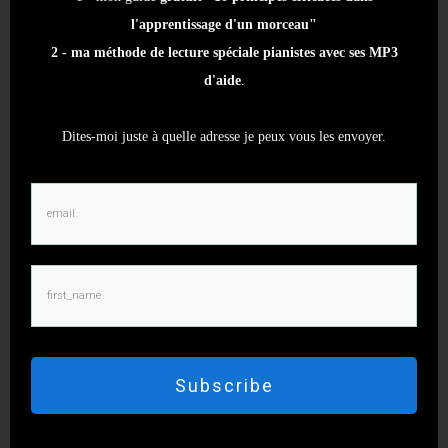
l'apprentissage d'un morceau"
2 - ma méthode de lecture spéciale pianistes avec ses MP3
Articles similaires
d'aide
.
Dites-moi juste à quelle adresse je peux vous les envoyer.
Les exercices techniques pour se préparer aux
aléas de la musique
1 juillet 2026
Les erreurs et confusions courantes sur le cycle
des quintes
Le cycle des quintes : outil Indispensable pour
les Musiciens
Subscribe
20 juin 2026