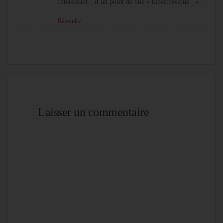
Intéressant…d’un point de vue « kinesthésique.. »..
Répondre
Laisser un commentaire