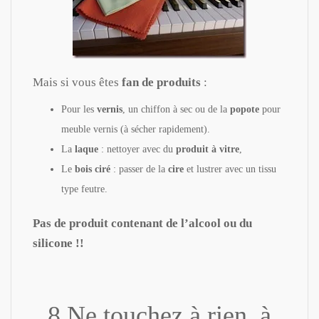
Mais si vous êtes
fan de produits
:
Pour les
vernis
, un chiffon à sec ou de la
popote
pour
meuble vernis (à sécher rapidement).
La
laque
: nettoyer avec du
produit à vitre
,
Le
bois ciré
: passer de la
cire
et lustrer avec un tissu
type feutre.
Pas de produit contenant de l’alcool ou du
silicone !!
8 Ne touchez à rien à