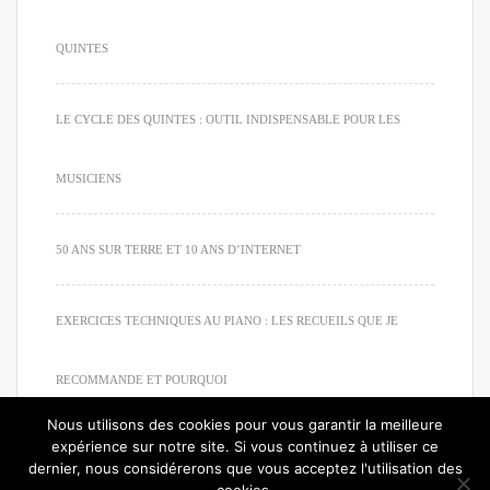
QUINTES
LE CYCLE DES QUINTES : OUTIL INDISPENSABLE POUR LES
MUSICIENS
50 ANS SUR TERRE ET 10 ANS D’INTERNET
EXERCICES TECHNIQUES AU PIANO : LES RECUEILS QUE JE
RECOMMANDE ET POURQUOI
Nous utilisons des cookies pour vous garantir la meilleure
expérience sur notre site. Si vous continuez à utiliser ce
dernier, nous considérerons que vous acceptez l'utilisation des