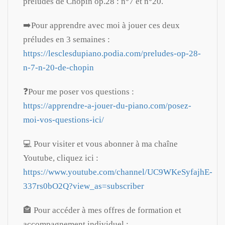
préludes de Chopin op.28 : n°7 et n°20.
➡️Pour apprendre avec moi à jouer ces deux
préludes en 3 semaines :
https://lesclesdupiano.podia.com/preludes-op-28-
n-7-n-20-de-chopin
❓Pour me poser vos questions :
https://apprendre-a-jouer-du-piano.com/posez-
moi-vos-questions-ici/
💻
Pour visiter et vous abonner à ma chaîne
Youtube, cliquez ici :
https://www.youtube.com/channel/UC9WKeSyfajhE-
337rs0bO2Q?view_as=subscriber
🏤 Pour accéder à mes offres de formation et
accompagnement individuel :