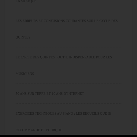
LA MUSIQUE
LES ERREURS ET CONFUSIONS COURANTES SUR LE CYCLE DES
QUINTES
LE CYCLE DES QUINTES : OUTIL INDISPENSABLE POUR LES
MUSICIENS
50 ANS SUR TERRE ET 10 ANS D’INTERNET
EXERCICES TECHNIQUES AU PIANO : LES RECUEILS QUE JE
RECOMMANDE ET POURQUOI