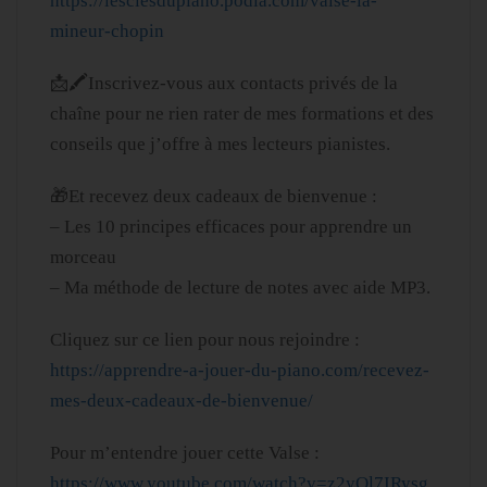
https://lesclesdupiano.podia.com/valse-la-
mineur-chopin
📩🖍Inscrivez-vous aux contacts privés de la
chaîne pour ne rien rater de mes formations et des
conseils que j’offre à mes lecteurs pianistes.
🎁Et recevez deux cadeaux de bienvenue :
– Les 10 principes efficaces pour apprendre un
morceau
– Ma méthode de lecture de notes avec aide MP3.
Cliquez sur ce lien pour nous rejoindre :
https://apprendre-a-jouer-du-piano.com/recevez-
mes-deux-cadeaux-de-bienvenue/
Pour m’entendre jouer cette Valse :
https://www.youtube.com/watch?v=z2yQl7IRysg