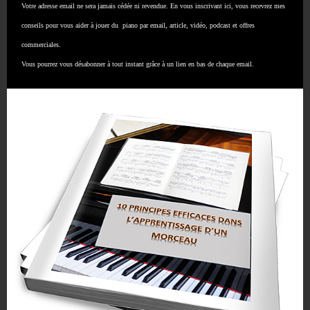
Votre adresse email ne sera jamais cédée ni revendue. En vous inscrivant ici, vous recevrez mes
conseils pour vous aider à jouer du piano par email, article, vidéo, podcast et offres
commerciales.
Vous pourrez vous désabonner à tout instant grâce à un lien en bas de chaque email.
Les exercices techniques pour se préparer aux
aléas de la musique
1 juillet 2026
Les erreurs et confusions courantes sur le cycle
des quintes
Le cycle des quintes : outil Indispensable pour
les Musiciens
20 juin 2026