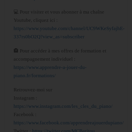
💻
Pour visiter et vous abonner à ma chaîne
Youtube, cliquez ici :
https://www.youtube.com/channel/UC9WKeSyfajhE-
337rs0bO2Q?view_as=subscriber
🏤 Pour accéder à mes offres de formation et
accompagnement individuel :
https://www.apprendre-a-jouer-du-
piano.fr/formations/
Retrouvez-moi sur
Instagram :
https://www.instagram.com/les_cles_du_piano/
Facebook :
https://www.facebook.com/apprendreajouerdupiano/
Twitter :
https://twitter.com/MCBaritou