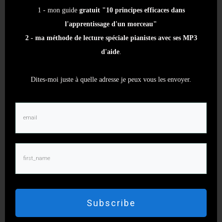
1 - mon guide
gratuit "10 principes efficaces dans
l'apprentissage d'un morceau"
2 - ma méthode de lecture spéciale pianistes avec ses MP3
d'aide
.
Articles similaires
Dites-moi juste à quelle adresse je peux vous les envoyer.
Les exercices techniques pour se préparer aux
aléas de la musique
1 juillet 2026
Les erreurs et confusions courantes sur le cycle
des quintes
Le cycle des quintes : outil Indispensable pour
Subscribe
les Musiciens
20 juin 2026