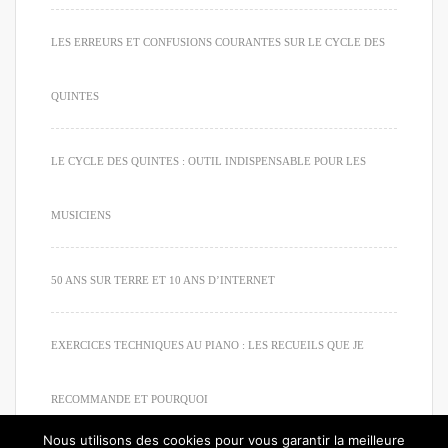
LES ERREURS ET CONFUSIONS COURANTES SUR LE CYCLE DES
QUINTES
LE CYCLE DES QUINTES : OUTIL INDISPENSABLE POUR LES
MUSICIENS
50 ANS SUR TERRE ET 10 ANS D’INTERNET
EXERCICES TECHNIQUES AU PIANO : LES RECUEILS QUE JE
RECOMMANDE ET POURQUOI
Nous utilisons des cookies pour vous garantir la meilleure