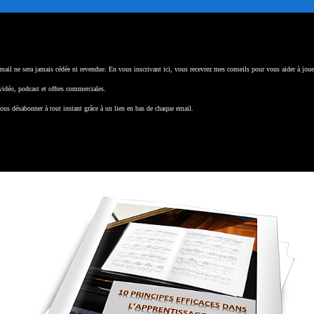
Facebook
Twitter
Pinterest
email ne sera jamais cédée ni revendue. En vous inscrivant ici, vous recevrez mes conseils pour vous aider à jou
 vidéo, podcast et offres commerciales.
ous désabonner à tout instant grâce à un lien en bas de chaque email.
e charme à la fois candide et espiègle de Marie-Cécile !