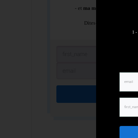
- et
ma méthode de lecture d
Dites-moi juste à quelle
1 -
S