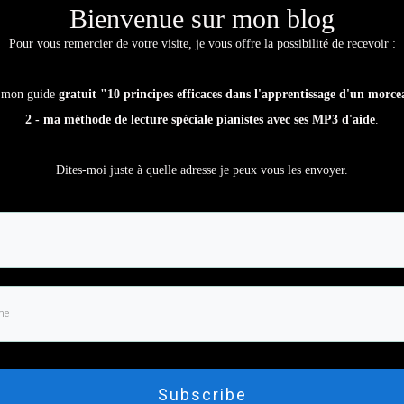
Bienvenue sur mon blog
e notes
spéciale pianistes
avec MP3
.
Pour vous remercier de votre visite, je vous offre la possibilité de recevoir :
 adresse je peux vous les envoyer.
 mon guide
gratuit "10 principes efficaces dans l'apprentissage d'un morc
2 - ma méthode de lecture spéciale pianistes avec ses MP3 d'aide
.
Dites-moi juste à quelle adresse je peux vous les envoyer.
ubscribe
Subscribe