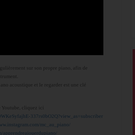
égulièrement sur son propre piano, afin de
strument.
iano acoustique et le regarder est une clé
 Youtube, cliquez ici
C9WKeSyfajhE-337rs0bO2Q?view_as=subscriber
www.instagram.com/mc_au_piano/
m/apprendreajouerdupiano/