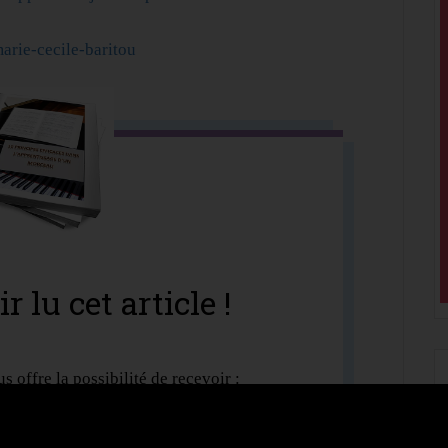
arie-cecile-baritou
r lu cet article !
us offre la possibilité de recevoir :
fficaces dans l'apprentissage d'un morceau"
.