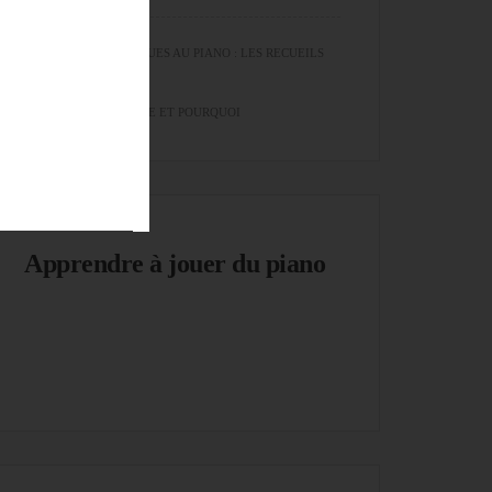
EXERCICES TECHNIQUES AU PIANO : LES RECUEILS
QUE JE RECOMMANDE ET POURQUOI
Apprendre à jouer du piano