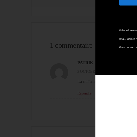
Votre adresse 
email, article,
1 commentaire
Vous pourrez v
PATRIK
3 OCTOBRE 2020 À 0 H 27 MIN
La maîtrise de l’instrument sous l
Répondre