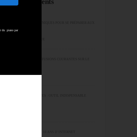
Articles récents
LES EXERCICES TECHNIQUES POUR SE PRÉPARER AUX
er du piano par
ALÉAS DE LA MUSIQUE
LES ERREURS ET CONFUSIONS COURANTES SUR LE
CYCLE DES QUINTES
LE CYCLE DES QUINTES : OUTIL INDISPENSABLE
POUR LES MUSICIENS
50 ANS SUR TERRE ET 10 ANS D’INTERNET