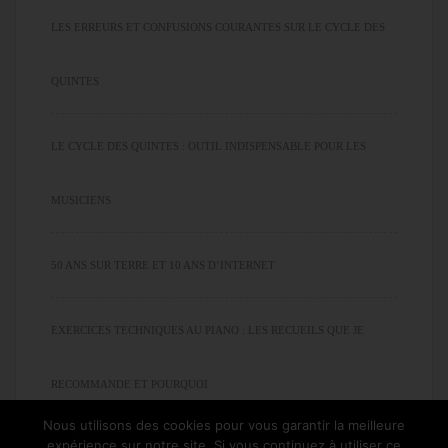
LES ERREURS ET CONFUSIONS COURANTES SUR LE CYCLE DES
QUINTES
LE CYCLE DES QUINTES : OUTIL INDISPENSABLE POUR LES
MUSICIENS
50 ANS SUR TERRE ET 10 ANS D’INTERNET
EXERCICES TECHNIQUES AU PIANO : LES RECUEILS QUE JE
RECOMMANDE ET POURQUOI
Nous utilisons des cookies pour vous garantir la meilleure
expérience sur notre site. Si vous continuez à utiliser ce