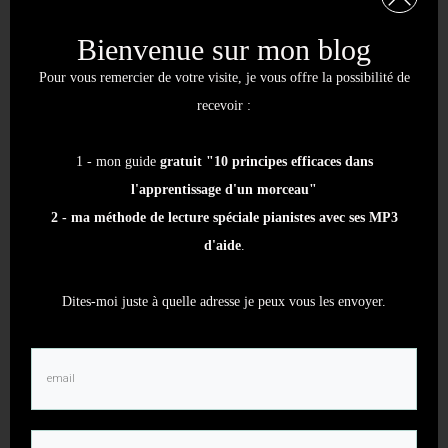
Entretien avec André Manoukian : création
Bienvenue sur mon blog
musicale et inspiration orientale
Pour vous remercier de votre visite, je vous offre la possibilité de
7 juin 2026
recevoir :
Dialogue avec Etienne Guéreau : Parcours,
Inspirations, Jazz et Pédagogie
1 - mon guide
gratuit "10 principes efficaces dans
8 décembre 2025
l'apprentissage d'un morceau"
3 clés pour réussir les ornements dans l’Aria
2 - ma méthode de lecture spéciale pianistes avec ses MP3
des Variations Goldberg
d'aide
.
30 janvier 2025
Dites-moi juste à quelle adresse je peux vous les envoyer.