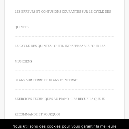
LES ERREURS ET CONFUSIONS COURANTES SUR LE CYCLE DES
QUINTES
LE CYCLE DES QUINTES : OUTIL INDISPENSABLE POUR LES
MUSICIENS
50 ANS SUR TERRE ET 10 ANS D’INTERNET
EXERCICES TECHNIQUES AU PIANO : LES RECUEILS QUE JE
RECOMMANDE ET POURQUOI
Nous utilisons des cookies pour vous garantir la meilleure