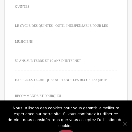
QUINTES
LE CYCLE DES QUINTES : OUTIL INDISPENSABLE POUR LES
MUSICIENS
50 ANS SUR TERRE ET 10 ANS D’INTERNET
EXERCICES TECHNIQUES AU PIANO : LES RECUEILS QUE JE
RECOMMANDE ET POURQUOI
Nous utilisons des cookies pour vous garantir la meilleure
expérience sur notre site. Si vous continuez à utiliser ce
dernier, nous considérerons que vous acceptez l'utilisation des
cookies.
© 2020. Tous droits réservés. Apprendre à jouer du piano