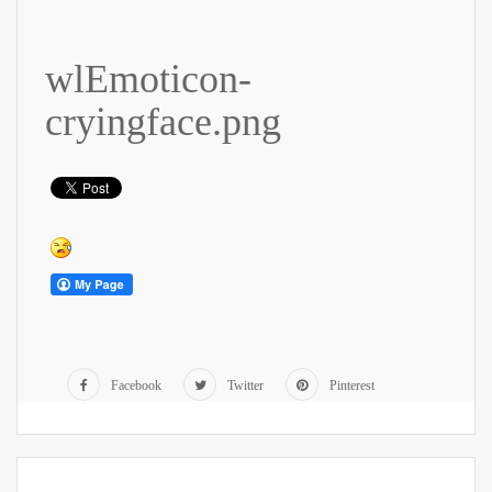
wlEmoticon-
cryingface.png
Facebook
Twitter
Pinterest