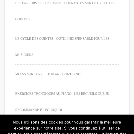
LES ERREURS ET CONFUSIONS COURANTES SUR LE CYCLE DES
QUINTES
LE CYCLE DES QUINTES : OUTIL INDISPENSABLE POUR LES
MUSICIENS
50 ANS SUR TERRE ET 10 ANS D’INTERNET
EXERCICES TECHNIQUES AU PIANO : LES RECUEILS QUE JE
RECOMMANDE ET POURQUOI
Nous utilisons des cookies pour vous garantir la meilleure
expérience sur notre site. Si vous continuez à utiliser ce