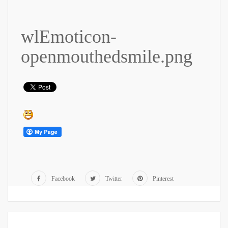
wlEmoticon-
openmouthedsmile.png
Facebook
Twitter
Pinterest