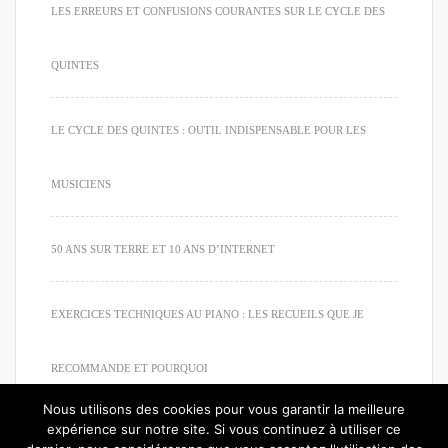
LES ERREURS ET CONFUSIONS COURANTES SUR LE CYCLE DES
QUINTES
LE CYCLE DES QUINTES : OUTIL INDISPENSABLE POUR LES
MUSICIENS
50 ANS SUR TERRE ET 10 ANS D’INTERNET
EXERCICES TECHNIQUES AU PIANO : LES RECUEILS QUE JE
RECOMMANDE ET POURQUOI
Nous utilisons des cookies pour vous garantir la meilleure
expérience sur notre site. Si vous continuez à utiliser ce